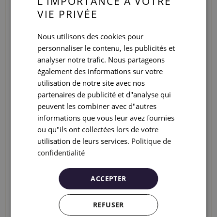
L’IMPORTANCE À VOTRE
SPANISH
AEROBUS
VIE PRIVÉE
ENGLISH
Vous pouvez prendre l’Aerobus à la sortie des deux
Nous utilisons des cookies pour
CATALAN
terminaux de l’aéroport du Prat. De là, aller jusqu’à
personnaliser le contenu, les publicités et
GERMAN
l’arrêt Plaça Catalunya, puis prendre la ligne L3 du
analyser notre trafic. Nous partageons
métro de Barcelone jusqu'à l’arrêt Diagonal. L’hôtel se
FRENCH
également des informations sur votre
trouve à quelque 300 mètres de l’arrêt, à calle Córcega,
utilisation de notre site avec nos
ITALIAN
344 – 352.
partenaires de publicité et d"analyse qui
RUSSIAN
peuvent les combiner avec d"autres
informations que vous leur avez fournies
ou qu"ils ont collectées lors de votre
MÉTRO (AÉROPORT)
utilisation de leurs services.
Politique de
À l’Aéroport du Prat (T1 et T2), prendre la ligne L9 du
confidentialité
métro de Barcelone jusqu’à l’arrêt Collblanc, puis
changer et prendre la ligne L5 du métro jusqu'à l’arrêt
ACCEPTER
Diagonal. L’hôtel se situe à quelque 300 mètres de la
sortie du métro.
REFUSER