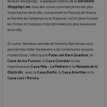
de leurs shoppings : à quelques mètres de la
Barcelona
Shopping Line
, l’une des zones commerçantes les plus
importantes de la ville, comprenant le Passeig de Gràcia,
la Rambla de Catalunya ou la Diagonal, où l’on peut trouver
les firmes et marques internationales les plus luxueuses
de la ville.
En outre, l’enclave centrale de Seventy Barcelona vous
permet d’accéder facilement à de nombreuses œuvres
modernistes, telles que le
Palau del Baró Quadras
, la
Casa de les Punxes
, la
Casa Comalat
ou les
majestueuses
Casa Milà
-
La Pedrera
et la
Mansana de la
Discòrdia
: avec la
Casa Batlló
, la
Casa Ametller
et la
Casa Lleó i Morera
.