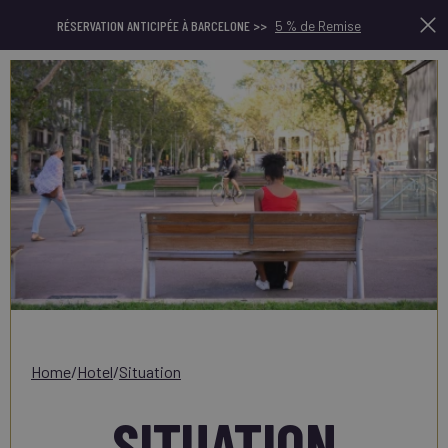
RÉSERVATION ANTICIPÉE À BARCELONE >>
5 % de Remise
home
/
hotel
/
situation
SITUATION