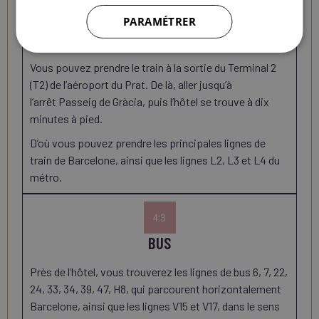
PARAMÉTRER
TRAIN (AÉROPORT)
Vous pouvez prendre le train à la sortie du Terminal 2
(T2) de l’aéroport du Prat. De là, aller jusqu’à
l’arrêt Passeig de Gràcia, puis l’hôtel se trouve à dix
minutes à pied.
D’où vous pouvez prendre les principales lignes de
train de Barcelone, ainsi que les lignes L2, L3 et L4 du
métro.
BUS
Près de l’hôtel, vous trouverez les lignes de bus 6, 7, 22,
24, 33, 34, 39, 47, H8, qui parcourent horizontalement
Barcelone, ainsi que les lignes V15 et V17, dans le sens