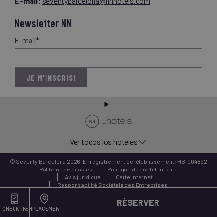
E-mail:
seventybarcelona@nnhotels.com
Newsletter NN
E-mail*
JE M'INSCRIS!
Ver todos los hoteles
© Seventy Barcelona 2026. Enregistrement de l'établissement: HB-004892
Politique de cookies
Politique de confidentialité
Avis juridique
Carte Internet
Responsabilité Sociétale des Entreprises
RÉSERVER
CHECK-IN
EMPLACEMENT