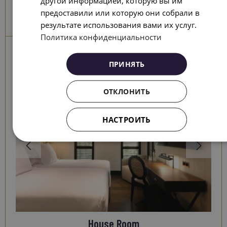
другой информацией, которую вы им
С БЕСПЛАТНОЙ ОТМЕНОЙ И БЕЗ
RUSSIAN
предоставили или которую они собрали в
ПРЕДОПЛАТЫ >>
результате использования вами их услуг.
Политика конфиденциальности
Другие спальни
ПРИНЯТЬ
ОТКЛОНИТЬ
НАСТРОИТЬ
House Room