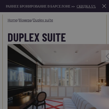
РАННЕЕ БРОНИРОВАНИЕ В БАРСЕЛОНЕ >>
СКИДКА 5%
home
/
номера
/
duplex suite
DUPLEX SUITE