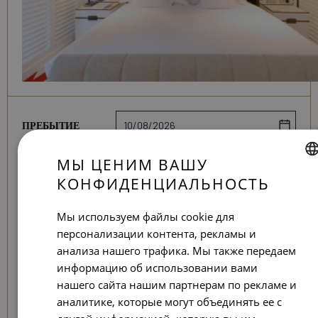
Даты
ПРЕБЫТИЕ
поездки
ВЫЛЕТ ИЗ
МЫ ЦЕНИМ ВАШУ
КОНФИДЕНЦИАЛЬНОСТЬ
SPANISH
Детали
ЛЮДИ
бронирования
ENGLISH
Мы используем файлы cookie для
СПАЛЬНИ
персонализации контента, рекламы и
CATALAN
анализа нашего трафика. Мы также передаем
GERMAN
информацию об использовании вами
ПОИСК
FRENCH
нашего сайта нашим партнерам по рекламе и
аналитике, которые могут объединять ее с
ITALIAN
<< ОТКРОЙТЕ ДЛЯ СЕБЯ НАШИ ТАРИФЫ