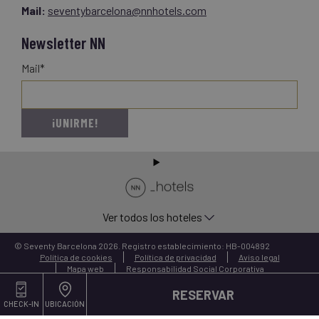
Mail:
seventybarcelona@nnhotels.com
Newsletter NN
Mail*
¡UNIRME!
Ver todos los hoteles
© Seventy Barcelona 2026. Registro establecimiento: HB-004892
Política de cookies
Política de privacidad
Aviso legal
Mapa web
Responsabilidad Social Corporativa
RESERVAR
CHECK-IN
UBICACIÓN