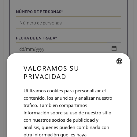
NÚMERO DE PERSONAS*
FECHA DE ENTRADA*
FECHA DE SALIDA*
VALORAMOS SU
PRIVACIDAD
SPANISH
ENGLISH
Utilizamos cookies para personalizar el
NECESITO SERVICIO DE RESTAURACIÓN
contenido, los anuncios y analizar nuestro
Desayuno
CATALAN
tráfico. También compartimos
Pausa para café
GERMAN
información sobre su uso de nuestro sitio
Comida
FRENCH
con nuestros socios de publicidad y
Cóctel
análisis, quienes pueden combinarla con
ITALIAN
otra información que les haya
Cenar