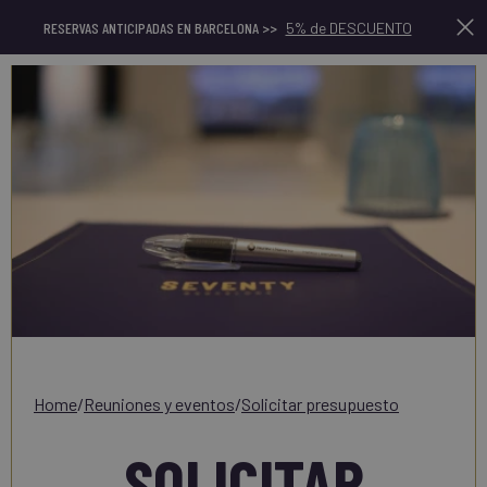
RESERVAS ANTICIPADAS EN BARCELONA >>
5% de DESCUENTO
home
/
reuniones y eventos
/
solicitar presupuesto
SOLICITAR