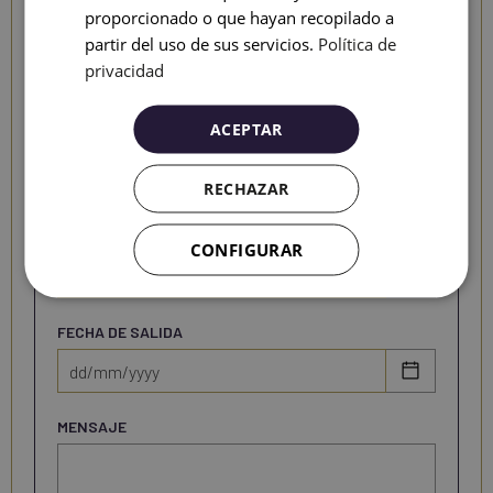
RUSSIAN
proporcionado o que hayan recopilado a
NECESITO ALOJAMIENTO PARA EL EVENTO
partir del uso de sus servicios.
Política de
Sí
privacidad
No
ACEPTAR
NÚMERO DE HABITACIONES
RECHAZAR
FECHA DE ENTRADA
CONFIGURAR
FECHA DE SALIDA
MENSAJE