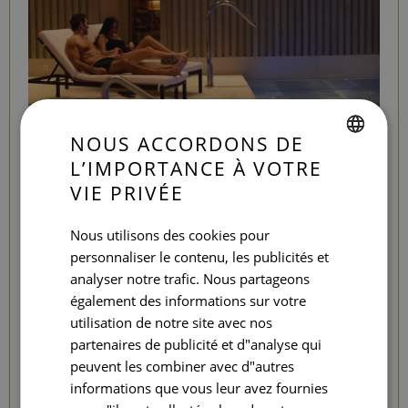
NOUS ACCORDONS DE
L’IMPORTANCE À VOTRE
SPANISH
LOVE EXPERIENCE
VIE PRIVÉE
ENGLISH
KEEP CALM & RELAX
Nous utilisons des cookies pour
CATALAN
personnaliser le contenu, les publicités et
GERMAN
Un
massage relaxant pour couple dans une cabine
analyser notre trafic. Nous partageons
double
dans notre Seventy Spa - Organic & Vegan.
FRENCH
également des informations sur votre
utilisation de notre site avec nos
ITALIAN
RELAX & SPA
partenaires de publicité et d"analyse qui
RUSSIAN
peuvent les combiner avec d"autres
informations que vous leur avez fournies