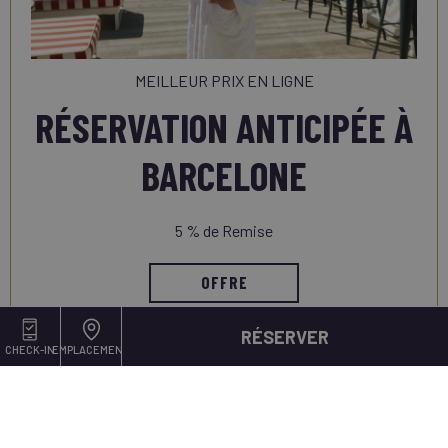
MEILLEUR PRIX EN LIGNE
RÉSERVATION ANTICIPÉE À
BARCELONE
5 % de Remise
OFFRE
RÉSERVER
CHECK-IN
EMPLACEMENT