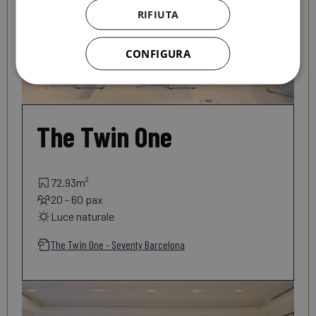
RIFIUTA
CONFIGURA
The Twin One
72.93m²
20 - 60 pax
Luce naturale
The Twin One - Seventy Barcelona