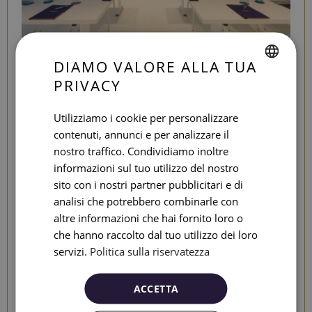
DIAMO VALORE ALLA TUA
The Twins
PRIVACY
SPANISH
ENGLISH
Utilizziamo i cookie per personalizzare
204.99m²
contenuti, annunci e per analizzare il
CATALAN
30 - 200 pax
nostro traffico. Condividiamo inoltre
Luce naturale
GERMAN
informazioni sul tuo utilizzo del nostro
FRENCH
sito con i nostri partner pubblicitari e di
The Twins - Seventy Barcelona
analisi che potrebbero combinarle con
ITALIAN
altre informazioni che hai fornito loro o
RUSSIAN
che hanno raccolto dal tuo utilizzo dei loro
servizi.
Politica sulla riservatezza
ACCETTA