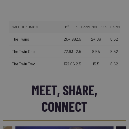
SALE DI RIUNIONE
M²
ALTEZZA
LUNGHEZZA
LARGHEZZ
The Twins
204.99
2.5
24.06
8.52
150
The Twin One
72.93
2.5
8.56
8.52
50
The Twin Two
132.06
2.5
15.5
8.52
90
MEET, SHARE,
CONNECT