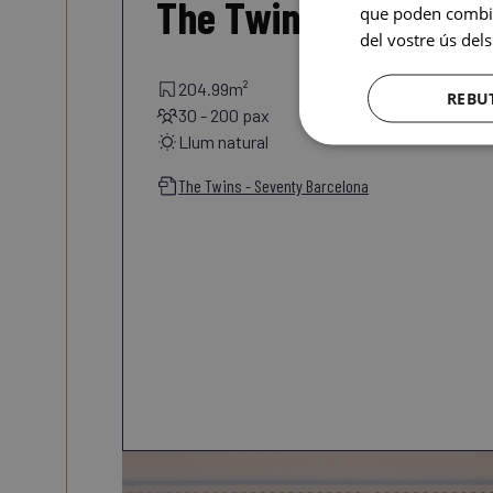
The Twins
que poden combina
del vostre ús dels
204.99m²
REBU
30 - 200 pax
Llum natural
The Twins - Seventy Barcelona