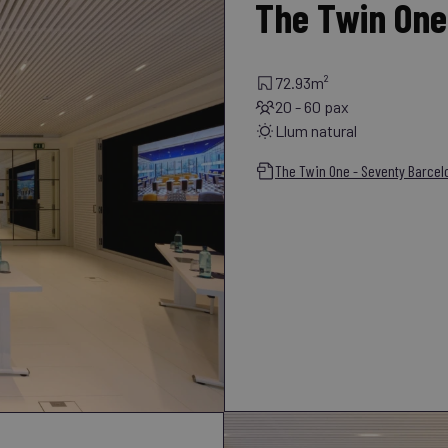
The Twin One
72.93m²
20 - 60 pax
Llum natural
The Twin One - Seventy Barcel