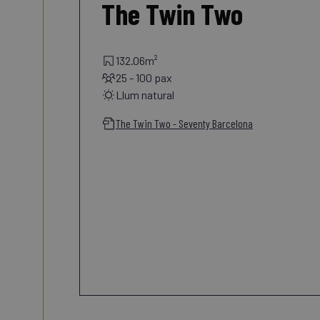
The Twin Two
132.06m²
25 - 100 pax
Llum natural
The Twin Two - Seventy Barcelona