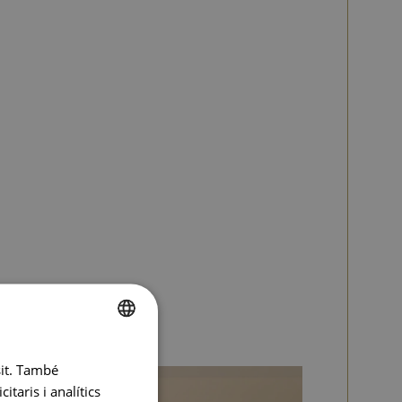
SPANISH
sit. També
ENGLISH
taris i analítics