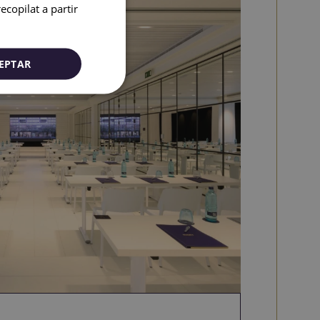
copilat a partir
CATALAN
GERMAN
FRENCH
EPTAR
ITALIAN
RUSSIAN