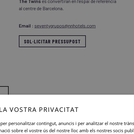
The Twins
es convertiran en l'espai de referència
al centre de Barcelona.
Email
:
seventygrupos@nnhotels.com
SOL·LICITAR PRESSUPOST
LA VOSTRA PRIVACITAT
per personalitzar contingut, anuncis i per analitzar el nostre tràn
ió sobre el vostre ús del nostre lloc amb els nostres socis publici