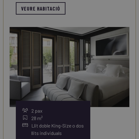
VEURE HABITACIÓ
2 pax
28 m²
Llit doble King-Size o dos
llits individuals