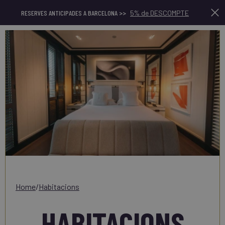
RESERVES ANTICIPADES A BARCELONA >>
5% de DESCOMPTE
home
/
habitacions
HABITACIONS