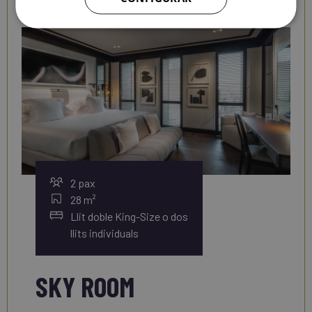
2 pax
28 m²
Llit doble King-Size o dos
llits individuals
SKY ROOM