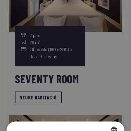
2 pax
28 m²
Llit doble (180 x 200) o
dos llits Twins
SEVENTY ROOM
VEURE HABITACIÓ