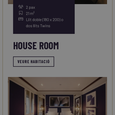
2 pax
21 m²
Llit doble (180 x 200) o
dos llits Twins
HOUSE ROOM
VEURE HABITACIÓ