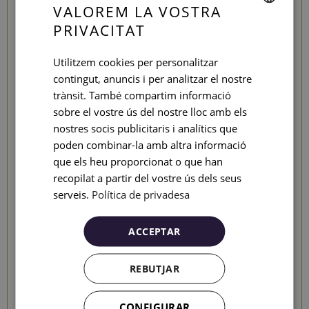
VALOREM LA VOSTRA
PRIVACITAT
SPANISH
ENGLISH
Utilitzem cookies per personalitzar
contingut, anuncis i per analitzar el nostre
CATALAN
trànsit. També compartim informació
GERMAN
sobre el vostre ús del nostre lloc amb els
FRENCH
nostres socis publicitaris i analítics que
poden combinar-la amb altra informació
2 pax
ITALIAN
que els heu proporcionat o que han
28 m²
RUSSIAN
recopilat a partir del vostre ús dels seus
Llit doble King-Size o dos
serveis.
Política de privadesa
llits individuals
ACCEPTAR
PATIO VISTES
REBUTJAR
VEURE HABITACIÓ
CONFIGURAR