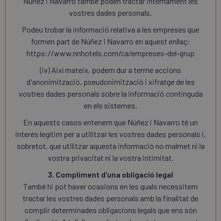
Núñez i Navarro també poden tractar internament les
vostres dades personals.
Podeu trobar la informació relativa a les empreses que
formen part de Núñez i Navarro en aquest enllaç:
https://www.nnhotels.com/ca/empreses-del-grup
(iv) Així mateix, podem dur a terme accions
d'anonimització, pseudonimització i xifratge de les
vostres dades personals sobre la informació continguda
en els sistemes.
En aquests casos entenem que Núñez i Navarro té un
interès legítim per a utilitzar les vostres dades personals i,
sobretot, que utilitzar aquesta informació no malmet ni la
vostra privacitat ni la vostra intimitat.
3. Compliment d'una obligació legal
També hi pot haver ocasions en les quals necessitem
tractar les vostres dades personals amb la finalitat de
complir determinades obligacions legals que ens són