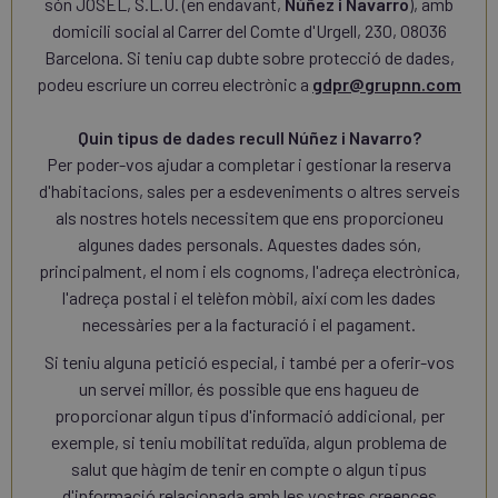
són JOSEL, S.L.U. (en endavant,
Núñez i Navarro
), amb
domicili social al Carrer del Comte d'Urgell, 230, 08036
Barcelona. Si teniu cap dubte sobre protecció de dades,
podeu escriure un correu electrònic a
gdpr@grupnn.com
Quin tipus de dades recull Núñez i Navarro?
Per poder-vos ajudar a completar i gestionar la reserva
d'habitacions, sales per a esdeveniments o altres serveis
als nostres hotels necessitem que ens proporcioneu
algunes dades personals. Aquestes dades són,
principalment, el nom i els cognoms, l'adreça electrònica,
l'adreça postal i el telèfon mòbil, així com les dades
necessàries per a la facturació i el pagament.
Si teniu alguna petició especial, i també per a oferir-vos
un servei millor, és possible que ens hagueu de
proporcionar algun tipus d'informació addicional, per
exemple, si teniu mobilitat reduïda, algun problema de
salut que hàgim de tenir en compte o algun tipus
d'informació relacionada amb les vostres creences