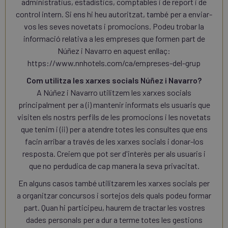
administratius, estadístics, comptables i de report i de
control intern. Si ens hi heu autoritzat, també per a enviar-
vos les seves novetats i promocions. Podeu trobar la
informació relativa a les empreses que formen part de
Núñez i Navarro en aquest enllaç:
https://www.nnhotels.com/ca/empreses-del-grup
Com utilitza les xarxes socials Núñez i Navarro?
A Núñez i Navarro utilitzem les xarxes socials
principalment per a (i) mantenir informats els usuaris que
visiten els nostrs perfils de les promocions i les novetats
que tenim i (ii) per a atendre totes les consultes que ens
facin arribar a través de les xarxes socials i donar-los
resposta. Creiem que pot ser d'interès per als usuaris i
que no perdudica de cap manera la seva privacitat.
En alguns casos també utilitzarem les xarxes socials per
a organitzar concursos i sortejos dels quals podeu formar
part. Quan hi participeu, haurem de tractar les vostres
dades personals per a dur a terme totes les gestions