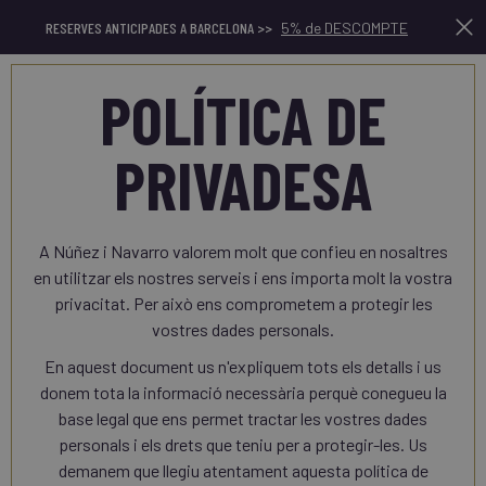
RESERVES ANTICIPADES A BARCELONA >>
5% de DESCOMPTE
Ca
POLÍTICA DE
PRIVADESA
A Núñez i Navarro valorem molt que confieu en nosaltres
en utilitzar els nostres serveis i ens importa molt la vostra
privacitat. Per això ens comprometem a protegir les
vostres dades personals.
En aquest document us n'expliquem tots els detalls i us
donem tota la informació necessària perquè conegueu la
base legal que ens permet tractar les vostres dades
personals i els drets que teniu per a protegir-les. Us
demanem que llegiu atentament aquesta política de