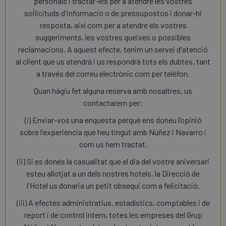
personals i tractar-les per a atendre les vostres
sol·licituds d'informació o de pressupostos i donar-hi
resposta, així com per a atendre els vostres
suggeriments, les vostres queixes o possibles
reclamacions. A aquest efecte, tenim un servei d'atenció
al client que us atendrà i us respondrà tots els dubtes, tant
a través del correu electrònic com per telèfon.
Quan hàgiu fet alguna reserva amb nosaltres, us
contactarem per:
(i) Enviar-vos una enquesta perquè ens doneu l’opinió
sobre l'experiència que heu tingut amb Núñez i Navarro i
com us hem tractat.
(ii) Si es donés la casualitat que el dia del vostre aniversari
esteu allotjat a un dels nostres hotels, la Direcció de
l'Hotel us donaria un petit obsequi com a felicitació.
(iii) A efectes administratius, estadístics, comptables i de
report i de control intern, totes les empreses del Grup