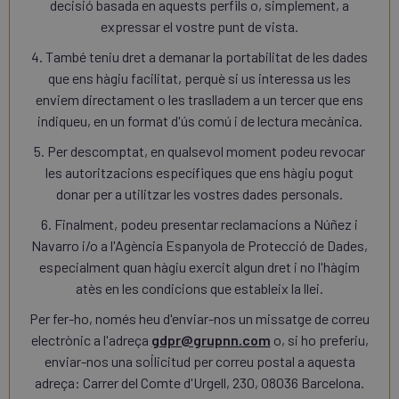
decisió basada en aquests perfils o, simplement, a
expressar el vostre punt de vista.
4. També teniu dret a demanar la portabilitat de les dades
que ens hàgiu facilitat, perquè si us interessa us les
enviem directament o les traslladem a un tercer que ens
indiqueu, en un format d'ús comú i de lectura mecànica.
5. Per descomptat, en qualsevol moment podeu revocar
les autoritzacions específiques que ens hàgiu pogut
donar per a utilitzar les vostres dades personals.
6. Finalment, podeu presentar reclamacions a Núñez i
Navarro i/o a l'Agència Espanyola de Protecció de Dades,
especialment quan hàgiu exercit algun dret i no l'hàgim
atès en les condicions que estableix la llei.
Per fer-ho, només heu d'enviar-nos un missatge de correu
electrònic a l'adreça
gdpr@grupnn.com
o, si ho preferiu,
enviar-nos una sol·licitud per correu postal a aquesta
adreça: Carrer del Comte d'Urgell, 230, 08036 Barcelona.