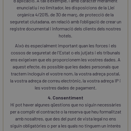
d'aplicació. A tall d'exemple, i amb caràcter merament
enunciatiu i no limitador, les disposicions de la Llei
orgànica 4/2015, de 30 de març, de protecció de la
seguretat ciutadana, en relació amb l'obligació de crear un
registre documental i informació dels clients dels nostres
hotels.
Això és especialment important quan les forces i els
cossos de seguretat de l'Estat o els jutjats i els tribunals
ens exigeixen que els proporcionem les vostres dades. A
aquest efecte, és possible que les dades personals que
tractem incloguin el vostre nom, la vostra adreça postal,
la vostra adreça de correu electrònic, la vostra adreça IP i
les vostres dades de pagament.
4. Consentiment
Hi pot haver algunes qüestions que no siguin necessàries
per a complir el contracte o la reserva que heu formalitzat
amb nosaltres, que des del punt de vista legal no ens
siguin obligatòries o per a les quals no tinguem un interès