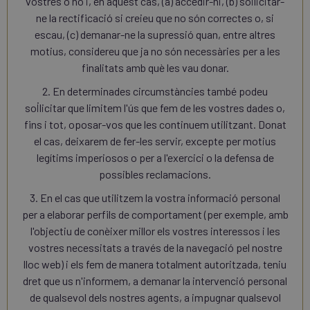
vostres o no i, en aquest cas, (a) accedir-hi, (b) sol·licitar-
ne la rectificació si creieu que no són correctes o, si
escau, (c) demanar-ne la supressió quan, entre altres
motius, considereu que ja no són necessàries per a les
finalitats amb què les vau donar.
2. En determinades circumstàncies també podeu
sol·licitar que limitem l'ús que fem de les vostres dades o,
fins i tot, oposar-vos que les continuem utilitzant. Donat
el cas, deixarem de fer-les servir, excepte per motius
legítims imperiosos o per a l'exercici o la defensa de
possibles reclamacions.
3. En el cas que utilitzem la vostra informació personal
per a elaborar perfils de comportament (per exemple, amb
l'objectiu de conèixer millor els vostres interessos i les
vostres necessitats a través de la navegació pel nostre
lloc web) i els fem de manera totalment autoritzada, teniu
dret que us n'informem, a demanar la intervenció personal
de qualsevol dels nostres agents, a impugnar qualsevol