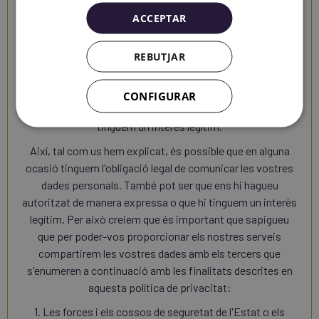
Compartim les vostres dades personals amb algú?
ACCEPTAR
Per regla general no compartim les vostres dades
personals amb cap tercer. Això no obstant, pot ser que
REBUTJAR
calgui per a gestionar la vostra reserva o prestar el servei
que heu contractat, sempre d'acord amb els termes i les
condicions d'aquesta política de privacitat. També es pot
CONFIGURAR
donar el cas que hi estiguem obligats per llei o que hi
tinguem un interès legítim.
Així, tal com us hem explicat, és possible que en alguna
ocasió tinguem l'obligació legal de comunicar les vostres
dades personals. També pot ser que ens hi hagueu
autoritzat de manera expressa o que hi tinguem un interès
legítim. Per això creiem que és important que sapigueu
que per poder-vos proporcionar els nostres serveis
compartirem les vostres dades amb els tercers que
s'enumeren a continuació amb les finalitats descrites en
aquesta política de privacitat:
1. Les forces i els cossos de seguretat de l'Estat o els