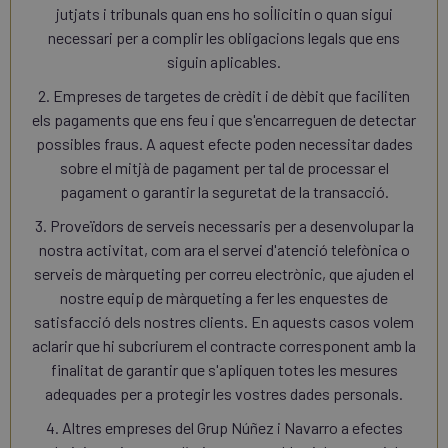
jutjats i tribunals quan ens ho sol·licitin o quan sigui
necessari per a complir les obligacions legals que ens
siguin aplicables.
2. Empreses de targetes de crèdit i de dèbit que faciliten
els pagaments que ens feu i que s'encarreguen de detectar
possibles fraus. A aquest efecte poden necessitar dades
sobre el mitjà de pagament per tal de processar el
pagament o garantir la seguretat de la transacció.
3. Proveïdors de serveis necessaris per a desenvolupar la
nostra activitat, com ara el servei d'atenció telefònica o
serveis de màrqueting per correu electrònic, que ajuden el
nostre equip de màrqueting a fer les enquestes de
satisfacció dels nostres clients. En aquests casos volem
aclarir que hi subcriurem el contracte corresponent amb la
finalitat de garantir que s'apliquen totes les mesures
adequades per a protegir les vostres dades personals.
4. Altres empreses del Grup Núñez i Navarro a efectes