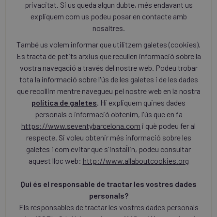
privacitat. Si us queda algun dubte, més endavant us
expliquem com us podeu posar en contacte amb
nosaltres.
També us volem informar que utilitzem galetes (cookies).
Es tracta de petits arxius que recullen informació sobre la
vostra navegació a través del nostre web. Podeu trobar
tota la informació sobre l'ús de les galetes i de les dades
que recollim mentre navegueu pel nostre web en la nostra
política de galetes
. Hi expliquem quines dades
personals o informació obtenim, l'ús que en fa
https://www.seventybarcelona.com
i què podeu fer al
respecte. Si voleu obtenir més informació sobre les
galetes i com evitar que s'instal·lin, podeu consultar
aquest lloc web:
http://www.allaboutcookies.org
Qui és el responsable de tractar les vostres dades
personals?
Els responsables de tractar les vostres dades personals