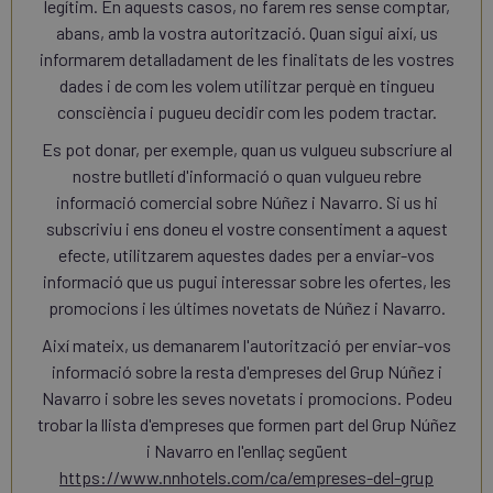
legítim. En aquests casos, no farem res sense comptar,
abans, amb la vostra autorització. Quan sigui així, us
informarem detalladament de les finalitats de les vostres
dades i de com les volem utilitzar perquè en tingueu
consciència i pugueu decidir com les podem tractar.
Es pot donar, per exemple, quan us vulgueu subscriure al
nostre butlletí d'informació o quan vulgueu rebre
informació comercial sobre Núñez i Navarro. Si us hi
subscriviu i ens doneu el vostre consentiment a aquest
efecte, utilitzarem aquestes dades per a enviar-vos
informació que us pugui interessar sobre les ofertes, les
promocions i les últimes novetats de Núñez i Navarro.
Així mateix, us demanarem l'autorització per enviar-vos
informació sobre la resta d'empreses del Grup Núñez i
Navarro i sobre les seves novetats i promocions. Podeu
trobar la llista d'empreses que formen part del Grup Núñez
i Navarro en l'enllaç següent
https://www.nnhotels.com/ca/empreses-del-grup