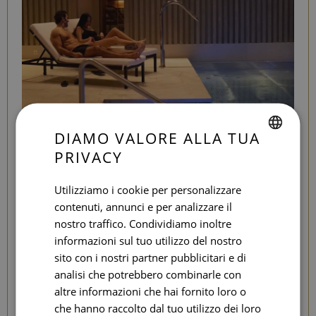
DIAMO VALORE ALLA TUA
LOVE EXPERIENCE
PRIVACY
KEEP CALM & RELAX
SPANISH
ENGLISH
Utilizziamo i cookie per personalizzare
contenuti, annunci e per analizzare il
CATALAN
Un
massaggio di coppia rilassante in una cabina
nostro traffico. Condividiamo inoltre
doppia
nella nostra Seventy Spa - Organic e Vegana.
GERMAN
informazioni sul tuo utilizzo del nostro
FRENCH
sito con i nostri partner pubblicitari e di
RELAX & SPA
analisi che potrebbero combinarle con
ITALIAN
altre informazioni che hai fornito loro o
RUSSIAN
che hanno raccolto dal tuo utilizzo dei loro