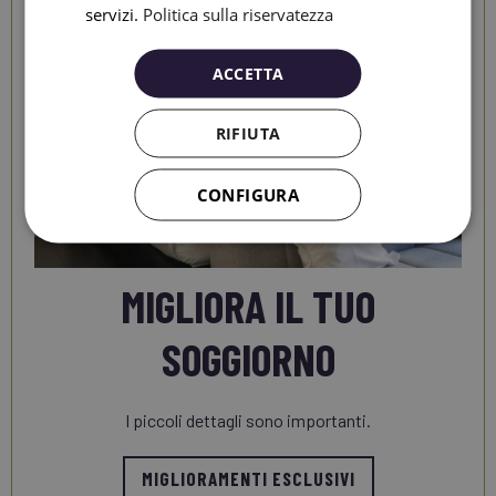
servizi.
Politica sulla riservatezza
ACCETTA
RIFIUTA
CONFIGURA
MIGLIORA IL TUO
SOGGIORNO
I piccoli dettagli sono importanti.
MIGLIORAMENTI ESCLUSIVI