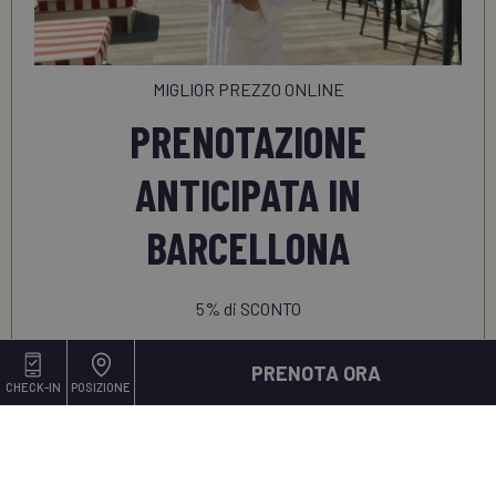
MIGLIOR PREZZO ONLINE
PRENOTAZIONE
ANTICIPATA IN
BARCELLONA
5% di SCONTO
OFFERTA
PRENOTA ORA
CHECK-IN
POSIZIONE