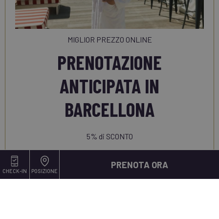
MIGLIOR PREZZO ONLINE
PRENOTAZIONE
ANTICIPATA IN
BARCELLONA
5% di SCONTO
OFFERTA
PRENOTA ORA
CHECK-IN
POSIZIONE