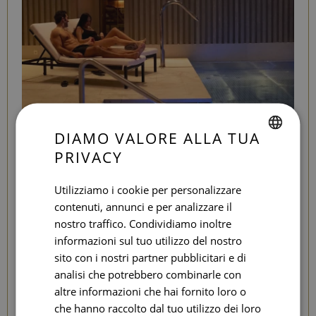
DIAMO VALORE ALLA TUA
LOVE EXPERIENCE
PRIVACY
KEEP CALM & RELAX
SPANISH
ENGLISH
Utilizziamo i cookie per personalizzare
contenuti, annunci e per analizzare il
CATALAN
Un
massaggio di coppia rilassante in una cabina
nostro traffico. Condividiamo inoltre
doppia
nella nostra Seventy Spa - Organic e Vegana.
GERMAN
informazioni sul tuo utilizzo del nostro
FRENCH
sito con i nostri partner pubblicitari e di
RELAX & SPA
analisi che potrebbero combinarle con
ITALIAN
altre informazioni che hai fornito loro o
RUSSIAN
che hanno raccolto dal tuo utilizzo dei loro