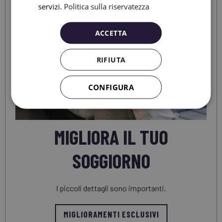
servizi.
Politica sulla riservatezza
ACCETTA
RIFIUTA
CONFIGURA
MIGLIORA IL TUO
SOGGIORNO
I piccoli dettagli sono importanti.
MIGLIORAMENTI ESCLUSIVI