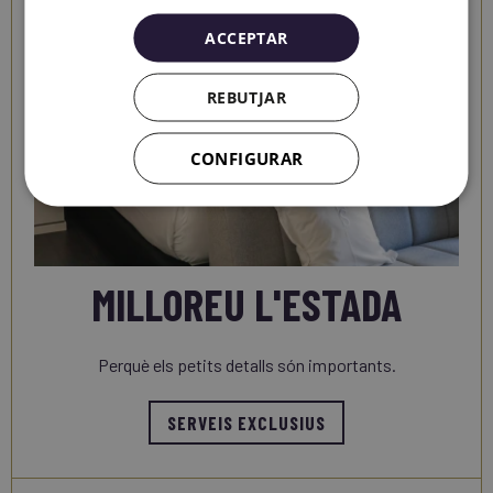
ACCEPTAR
REBUTJAR
CONFIGURAR
MILLOREU L'ESTADA
Perquè els petits detalls són importants.
SERVEIS EXCLUSIUS