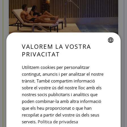
VALOREM LA VOSTRA
PRIVACITAT
LOVE EXPERIENCE
SPANISH
KEEP CALM & RELAX
ENGLISH
Utilitzem cookies per personalitzar
contingut, anuncis i per analitzar el nostre
CATALAN
trànsit. També compartim informació
Un relaxant
massatge en parella en cabina doble
al
GERMAN
sobre el vostre ús del nostre lloc amb els
nostre Seventy Spa - Organic & Vegan.
FRENCH
nostres socis publicitaris i analítics que
poden combinar-la amb altra informació
ITALIAN
RELAX & SPA
que els heu proporcionat o que han
RUSSIAN
recopilat a partir del vostre ús dels seus
serveis.
Política de privadesa