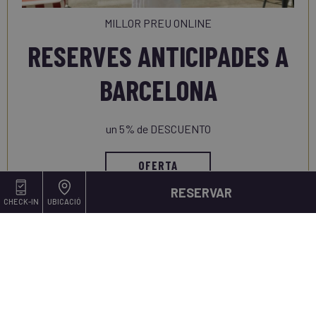
MILLOR PREU ONLINE
RESERVES ANTICIPADES A
BARCELONA
un 5% de DESCUENTO
OFERTA
RESERVAR
CHECK-IN
UBICACIÓ