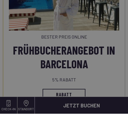
BESTER PREIS ONLINE
FRÜHBUCHERANGEBOT IN
BARCELONA
5% RABATT
RABATT
JETZT BUCHEN
CHECK-IN
STANDORT