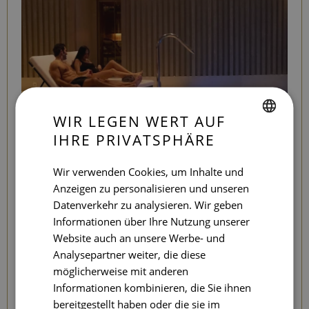
WIR LEGEN WERT AUF
IHRE PRIVATSPHÄRE
SPANISH
ENGLISH
LOVE EXPERIENCE
Wir verwenden Cookies, um Inhalte und
Anzeigen zu personalisieren und unseren
KEEP CALM & RELAX
CATALAN
Datenverkehr zu analysieren. Wir geben
GERMAN
Informationen über Ihre Nutzung unserer
FRENCH
Website auch an unsere Werbe- und
Eine entspannende
Paar-Massage in einer
Analysepartner weiter, die diese
Doppelkabine
in unserem Seventy Spa - Organic & Vegan.
ITALIAN
möglicherweise mit anderen
RUSSIAN
Informationen kombinieren, die Sie ihnen
RELAX & SPA
bereitgestellt haben oder die sie im