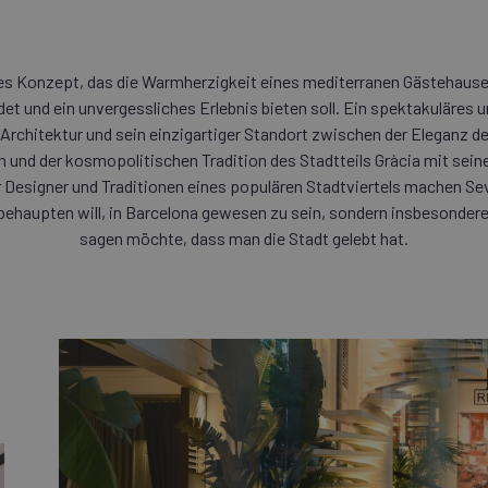
iges Konzept, das die Warmherzigkeit eines mediterranen Gästehaus
et und ein unvergessliches Erlebnis bieten soll. Ein spektakuläres 
Architektur und sein einzigartiger Standort zwischen der Eleganz d
 und der kosmopolitischen Tradition des Stadtteils Gràcia mit sein
 Designer und Traditionen eines populären Stadtviertels machen Se
 behaupten will, in Barcelona gewesen zu sein, sondern insbesonder
sagen möchte, dass man die Stadt gelebt hat.