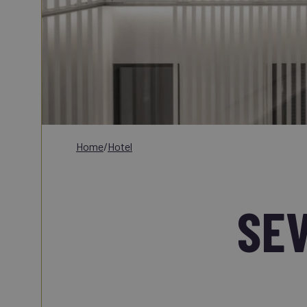
home
/
hotel
SEV