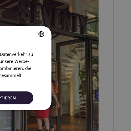
SPANISH
 Datenverkehr zu
ENGLISH
 unsere Werbe-
ombinieren, die
CATALAN
e gesammelt
GERMAN
FRENCH
PTIEREN
ITALIAN
RUSSIAN