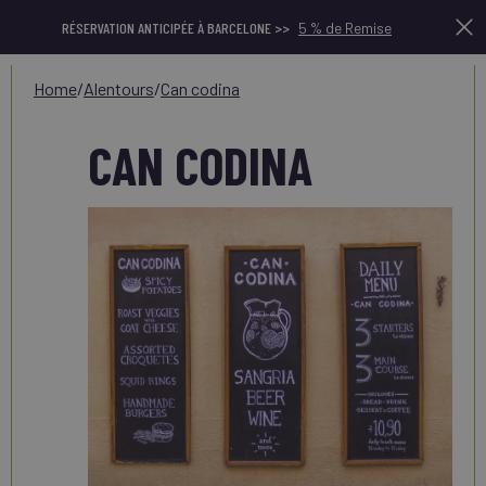
RÉSERVATION ANTICIPÉE À BARCELONE >>
5 % de Remise
home
/
alentours
/
can codina
CAN CODINA