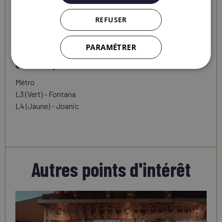
savoureuse et bières artisanales réunies dans un même
pack. Si vous vous trouvez à sa porte, ne ratez pas
REFUSER
l’occasion de vous arrêter en chemin.
L’expérience en
vaudra la peine.
PARAMÉTRER
Comment y aller
Métro
L3 (Vert) - Fontana
L4 (Jaune) - Joanic
Autres points d'intérêt