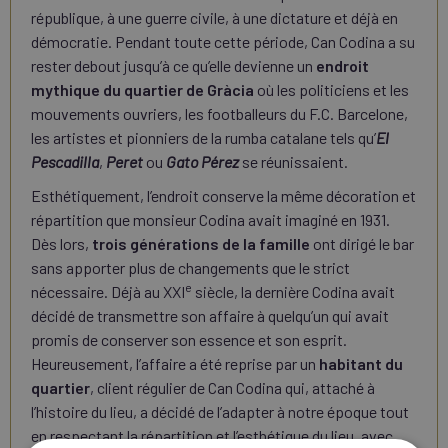
république, à une guerre civile, à une dictature et déjà en
démocratie. Pendant toute cette période, Can Codina a su
rester debout jusqu’à ce qu’elle devienne un
endroit
mythique du quartier de Gràcia
où les politiciens et les
mouvements ouvriers, les footballeurs du F.C. Barcelone,
les artistes et pionniers de la rumba catalane tels qu’
El
Pescadilla
,
Peret
ou
Gato Pérez
se réunissaient.
Esthétiquement, l’endroit conserve la même décoration et
répartition que monsieur Codina avait imaginé en 1931.
Dès lors,
trois générations de la famille
ont dirigé le bar
sans apporter plus de changements que le strict
e
nécessaire. Déjà au XXI
siècle, la dernière Codina avait
décidé de transmettre son affaire à quelqu’un qui avait
promis de conserver son essence et son esprit.
Heureusement, l’affaire a été reprise par un
habitant du
quartier
, client régulier de Can Codina qui, attaché à
l’histoire du lieu, a décidé de l’adapter à notre époque tout
en respectant la répartition et l’esthétique du lieu, avec