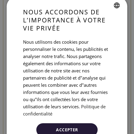
ses
tables en marbre
, son
bar en granit
et
NOUS ACCORDONS DE
ses
tabourets en bois
. De l’affaire qui a ouvert ses
portes en 1931, seuls quelques tonneaux de vin et le vieux
L’IMPORTANCE À VOTRE
SPANISH
portail en bois, qui a été remplacé par un volet métallique,
VIE PRIVÉE
ENGLISH
ont disparu. Tout le reste, absolument tout, suscite
un
voyage dans le temps
vers une Barcelone et un
Nous utilisons des cookies pour
CATALAN
quartier de Gràcia qui résiste à la disparition.
personnaliser le contenu, les publicités et
GERMAN
analyser notre trafic. Nous partageons
Au-delà de l’histoire, l’actuelle Can Codina a également
FRENCH
également des informations sur votre
réussi à préserver son
offre gastronomique
:
petits
utilisation de notre site avec nos
plats
,
vermouths
, vins et bières traditionnels et une
ITALIAN
partenaires de publicité et d"analyse qui
succulente
carte de tapas
à base de
produits
RUSSIAN
peuvent les combiner avec d"autres
locaux
achetés sur les marchés du quartier de Gràcia.
informations que vous leur avez fournies
Outre la touche actuelle dans certaines tapas et petits
ou qu"ils ont collectées lors de votre
plats proposés par Can Codina, vous pouvez également
utilisation de leurs services.
Politique de
trouver des classiques du lieu tels que des petits-
confidentialité
déjeuners cuisinés comme le
Cap-i-pota
ou les
pieds de
porc
, ou des portions de
patatas bravas
, des
croquettes
maison
ou des
ailes de poulet
. Histoire, cuisine
ACCEPTER