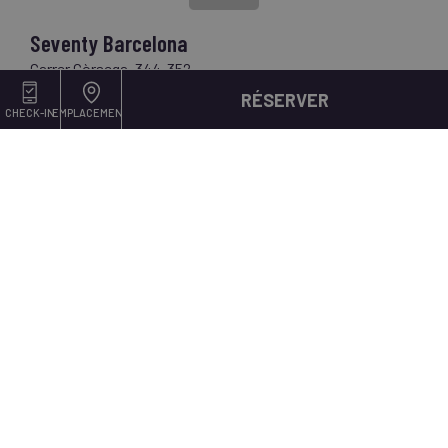
Seventy Barcelona
Carrer Còrsega, 344-352.
08037 Barcelona, Espagne
RÉSERVER
CHECK-IN
EMPLACEMENT
Téléphone:
+34 930 121 270
E-mail:
seventybarcelona@nnhotels.com
Newsletter NN
E-mail*
JE M'INSCRIS!
Ver todos los hoteles