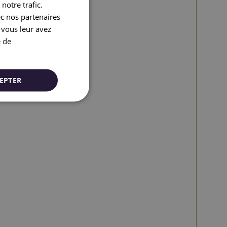
notre trafic.
ENGLISH
ec nos partenaires
 vous leur avez
CATALAN
e de
GERMAN
FRENCH
EPTER
ITALIAN
RUSSIAN