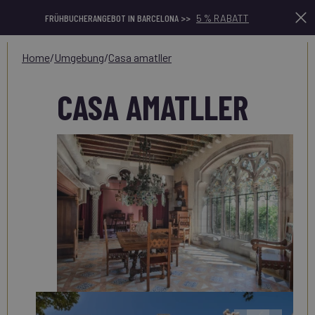
FRÜHBUCHERANGEBOT IN BARCELONA >>
5 % RABATT
home
/
umgebung
/
casa amatller
CASA AMATLLER