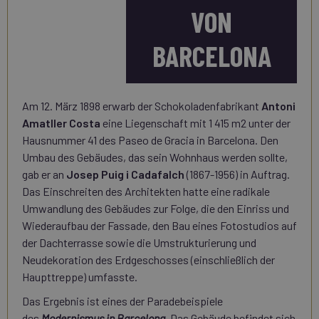
VON
BARCELONA
Am 12. März 1898 erwarb der Schokoladenfabrikant
Antoni
Amatller Costa
eine Liegenschaft mit 1 415 m2 unter der
Hausnummer 41 des Paseo de Gracia in Barcelona. Den
Umbau des Gebäudes, das sein Wohnhaus werden sollte,
gab er an
Josep Puig i Cadafalch
(1867-1956) in Auftrag.
Das Einschreiten des Architekten hatte eine radikale
Umwandlung des Gebäudes zur Folge, die den Einriss und
Wiederaufbau der Fassade, den Bau eines Fotostudios auf
der Dachterrasse sowie die Umstrukturierung und
Neudekoration des Erdgeschosses (einschließlich der
Haupttreppe) umfasste.
Das Ergebnis ist eines der Paradebeispiele
des
Modernismus in Barcelona
. Das Gebäude befindet sich