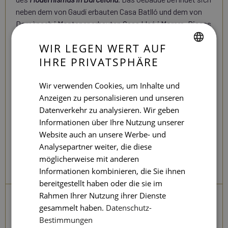
neben dem von Gaudí erbauten Casa Batlló und dem von
Domènech i Montaner erbauten Casa Lleó i Morera. Dieses
Zusammentreffen von drei anerkannten zeitgenössischen
WIR LEGEN WERT AUF
Architekten am selben Ort führte dazu, dass die Gegend
IHRE PRIVATSPHÄRE
als „
La Mansana de la Discòrdia
“ (wortwörtlich
SPANISH
Zankapfel, hier im übertragenen Sinne umstrittener
ENGLISH
Häuserblock) bezeichnet wurde.
Wir verwenden Cookies, um Inhalte und
Anzeigen zu personalisieren und unseren
CATALAN
Datenverkehr zu analysieren. Wir geben
Wie man dorthin kommt
GERMAN
Informationen über Ihre Nutzung unserer
Passeig de Gràcia, 41
FRENCH
Website auch an unsere Werbe- und
L2 (Lila), L3 (Grün) und L4 (Gelb): Passeig de Gràcia
Analysepartner weiter, die diese
ITALIAN
möglicherweise mit anderen
RUSSIAN
Informationen kombinieren, die Sie ihnen
bereitgestellt haben oder die sie im
Rahmen Ihrer Nutzung ihrer Dienste
Andere
gesammelt haben.
Datenschutz-
Bestimmungen