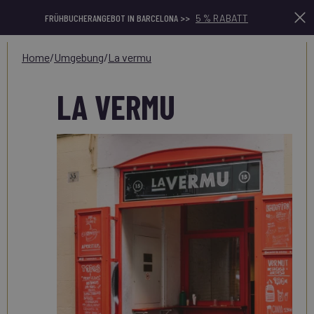
FRÜHBUCHERANGEBOT IN BARCELONA >>
5 % RABATT
home
/
umgebung
/
la vermu
LA VERMU