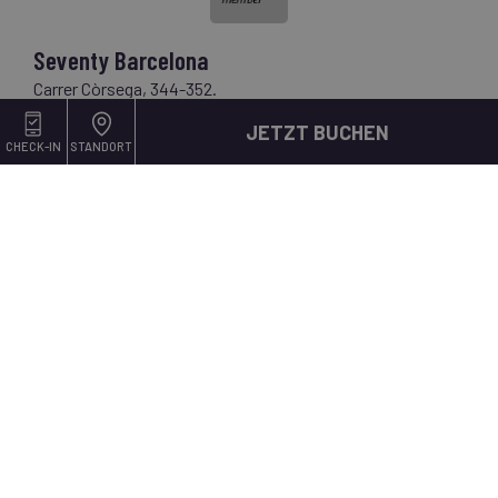
Seventy Barcelona
Carrer Còrsega, 344-352.
08037 Barcelona, Spanien
JETZT BUCHEN
Telefon:
+34 930 121 270
CHECK-IN
STANDORT
E-mail:
seventybarcelona@nnhotels.com
Newsletter NN
E-mail*
ANMELDEN!
Ver todos los hoteles