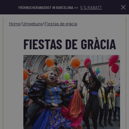
FRÜHBUCHERANGEBOT IN BARCELONA >>
5 % RABATT
home
/
umgebung
/
fiestas de gràcia
FIESTAS DE GRÀCIA