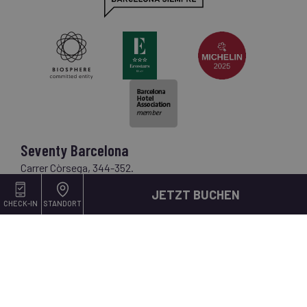
Seventy Barcelona
Carrer Còrsega, 344-352.
08037 Barcelona, Spanien
JETZT BUCHEN
Telefon:
+34 930 121 270
CHECK-IN
STANDORT
E-mail:
seventybarcelona@nnhotels.com
Newsletter NN
E-mail*