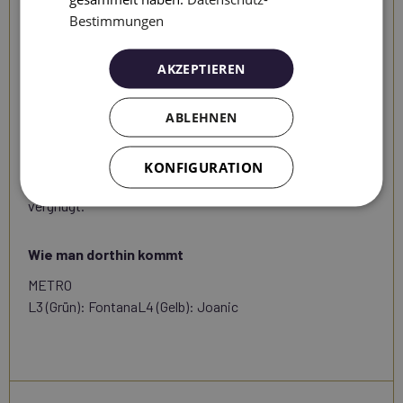
im Stadtteil ist auf ihr hohes Alter zurückzuführen, denn
Bestimmungen
die ersten Spuren dieser Feierlichkeiten stammen aus
dem Jahr 1817, d.h., das Stadtteilfest fand bereits vor über
AKZEPTIEREN
200 Jahren statt. Weder der Krieg noch die Diktatur haben
es geschafft, diese hübsche Tradition abzuschaffen, die in
ABLEHNEN
der ganzen Stadt überaus beliebt ist und die zuletzt einen
neuen Impuls mit der Verewigung im Roman La Plaza del
Diamante von Mercé Rodoreda erhalten hat, in dem die
KONFIGURATION
junge Colometa sich in den Zelten ihres Stadtviertels
vergnügt.
Wie man dorthin kommt
METRO
L3 (Grün): FontanaL4 (Gelb): Joanic