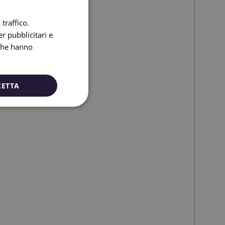
SPANISH
traffico.
ENGLISH
r pubblicitari e
 che hanno
CATALAN
GERMAN
FRENCH
CETTA
ITALIAN
RUSSIAN