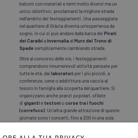
balconi con materiali e temi molto diversi ma un
unico obiettivo: proclamarsi la migliore strada
nell’ambito dei festeggiamenti. Una passeggiata
nel quartiere di Gràcia diventa un'esperienza da
sogno, in cui si può andare dalla barca dei
Pirati
dei Caraibi
a
Invernalia
al
Muro del Trono di
Spade
semplicemente cambiando strada.
Oltre al concorso delle vie, i festeggiamenti
comprendono innumerevoli attività pensate per
tutte le età, dai
laboratori
per i più piccoli, a
conferenze, cene o addirittura una caccia al
tesoro in famiglia alla scoperta del quartiere. Si
organizzano anche pranzi popolari, sfilate
di
giganti
e
testoni
o
corse tra i fuochi
(correfocs)
. Un'altra grande attrazione di queste
giornate sono i concerti, fino a 200 in una sola
settimana, che deliziano chi vuole godersi la
migliore
musica
del momento all’aperto. Anche
LORE ALLA TUA PRIVACY