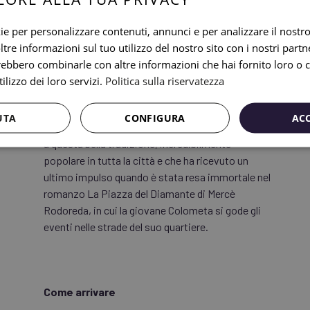
se solo fino alle 2 del mattino, ora ufficiale per la
fine degli spettacoli decisa dai residenti stessi a
ie per personalizzare contenuti, annunci e per analizzare il nostro 
tutela delle ore di riposo.
re informazioni sul tuo utilizzo del nostro sito con i nostri partne
Gran parte dell'enorme successo di questi
trebbero combinarle con altre informazioni che hai fornito loro o
festeggiamenti nel quartiere è dovuto alla loro
ilizzo dei loro servizi.
Politica sulla riservatezza
incredibile longevità, dal momento che le prime
vestigia si collocano nel 1817, oltre 200 anni fa. Né
UTA
CONFIGURA
AC
la guerra né la dittatura sono riuscite a porre fine
a questa bella tradizione, incredibilmente
popolare in tutta la città e che ha ricevuto un
ultimo impulso quando è stata resa immortale nel
romanzo La Piazza del Diamante di Mercè
Rodoreda, in cui la giovane Colometa si gode gli
eventi nelle strade del suo quartiere.
Come arrivare